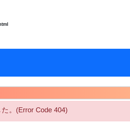
html
rror Code 404)